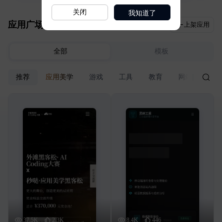
我知道了
关闭
应用广场
上架应用
全部
模板
推荐
应用美学
游戏
工具
教育
网站
电商
37.5K
2.3K
8.4K
446