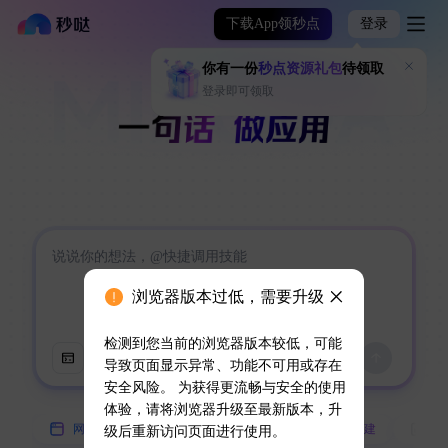
下载App领秒点
登录
你有一份
秒点资源礼包
待领取
登录即可领取
浏览器版本过低，需要升级
检测到您当前的浏览器版本较低，可能
导致页面显示异常、功能不可用或存在
安全风险。 为获得更流畅与安全的使用
体验，请将浏览器升级至最新版本，升
网页
小程序
App
技能创建
数
级后重新访问页面进行使用。