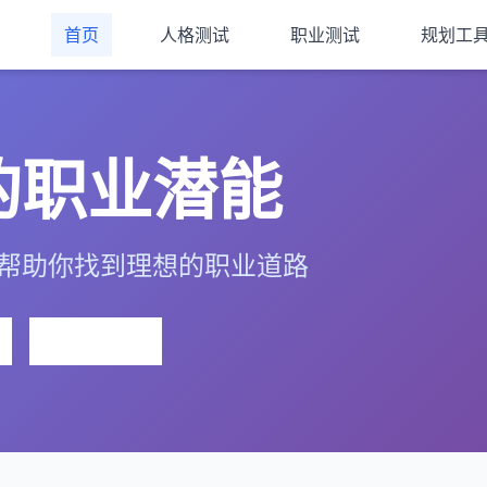
个神秘的答案
或@快捷调用技能
Tab
深度
上传
技能
共享后端