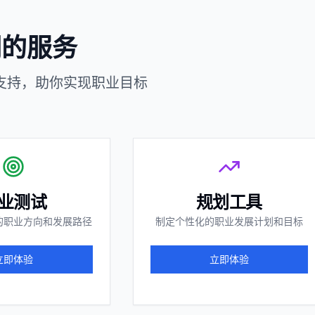
网页
小程序
App
技能创建
应用美学
游戏
工具
教育
网站
电商
办公
300
录获
秒点
即时通知！
赛官网
工业品采销平台
模板