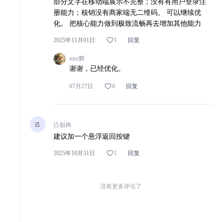
部分文字在移动端展示不完整；没有有用户登录注
册能力；核销没有商家端无二维码。 可以继续优
化。 把核心能力做到极致流畅再去增加其他能力
数据分析
图片生成
深度研究
P
1
2025年11月01日
回复
nice辉
谢谢，已经优化。
营销
研究
问卷
其他
我要上广场
0
07月27日
回复
己创冉
己
建议加一个悬浮返回按键
1
2025年10月31日
回复
没有更多评论了
工业品采销平台
模板