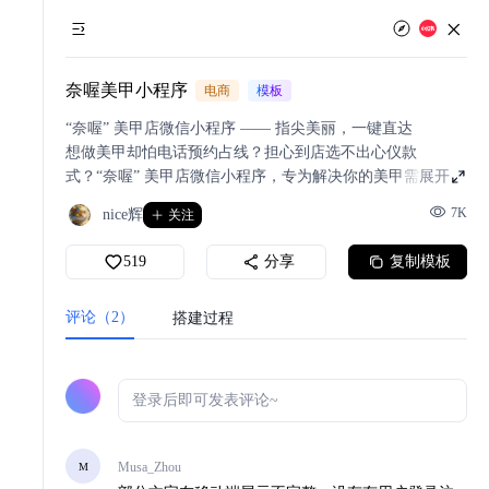
奈喔美甲小程序
电商
模板
“奈喔” 美甲店微信小程序 —— 指尖美丽，一键直达
想做美甲却怕电话预约占线？担心到店选不出心仪款
式？“奈喔” 美甲店微信小程序，专为解决你的美甲需求而
展开
来！无需下载，微信内搜索即可进入，让指尖变美全程更轻
7K
nice辉
关注
松、更高效。
在这里，你可以自主挑选心仪服务：从基础手部护理到精致
519
分享
复制模板
手绘美甲，从简约纯色款到华丽延长甲，所有项目明码标
价、标注参考时长，附加服务（如加钻、晕染）一键勾选，
评论（2）
搭建过程
消费透明无套路。
Musa_Zhou
M