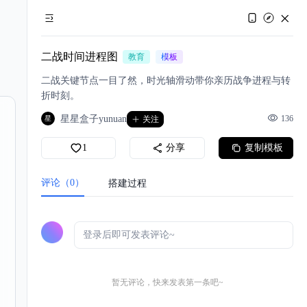
二战时间进程图
教育
模板
二战关键节点一目了然，时光轴滑动带你亲历战争进程与转
折时刻。
星星盒子yunuan
136
星
关注
1
分享
复制模板
评论（0）
搭建过程
暂无评论，快来发表第一条吧~