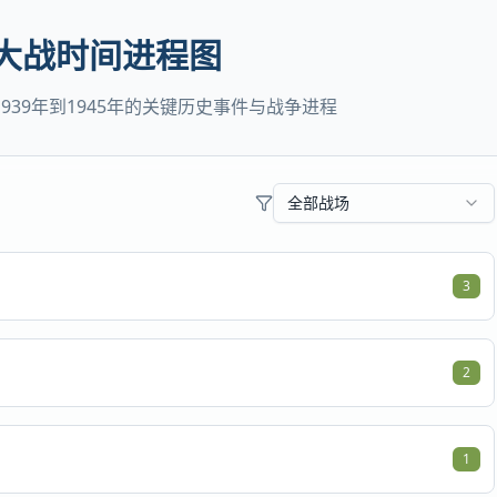
个16型动物版“MB
或@快捷调用技能
Tab
深度
上传
技能
共享后端