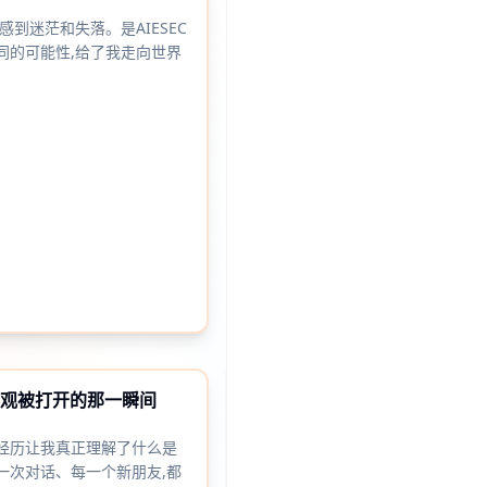
网页
小程序
App
技能创建
应用美学
游戏
工具
教育
网站
电商
办公
300
录获
秒点
即时通知！
赛官网
心动的信号模拟器
模板