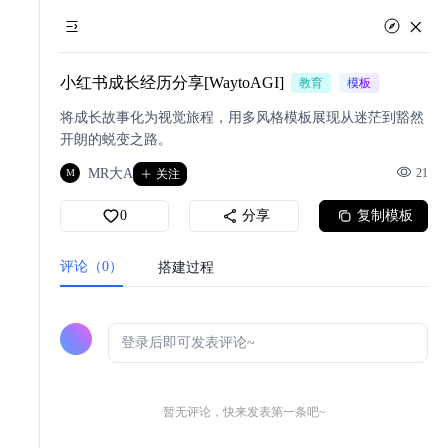
小红书成长经历分享[WaytoAGI]
教育
模板
将成长故事化为视觉旅程，用多风格模板展现从迷茫到豁然
开朗的蜕变之路。
MR大A
21
M
关注
0
分享
复制模板
评论（0）
搭建过程
暂无评论，快来发表第一条吧~