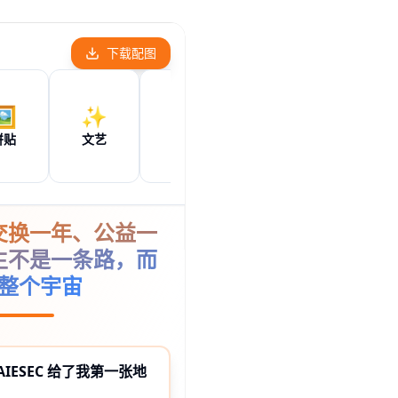
个神秘的答案之书，帮我解答困惑
或@快捷调用技能
Tab
深度
上传
技能
共享后端