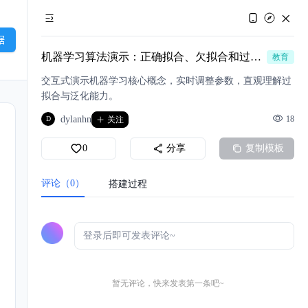
机器学习算法演示：正确拟合、欠拟合和过拟合】
教育
交互式演示机器学习核心概念，实时调整参数，直观理解过
拟合与泛化能力。
dylanhn
18
D
关注
0
分享
复制模板
评论（0）
搭建过程
暂无评论，快来发表第一条吧~