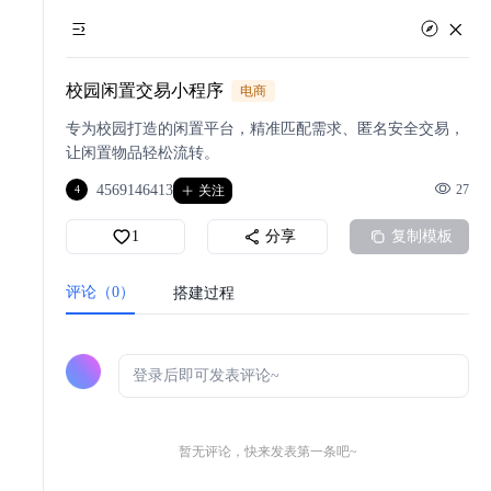
校园闲置交易小程序
电商
专为校园打造的闲置平台，精准匹配需求、匿名安全交易，
让闲置物品轻松流转。
4569146413
27
4
关注
1
分享
复制模板
评论（0）
搭建过程
暂无评论，快来发表第一条吧~