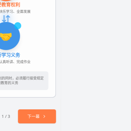
网页
小程序
App
技能创建
应用美学
游戏
工具
教育
网站
电商
办公
300
录获
秒点
即时通知！
赛官网
心动的信号模拟器
模板