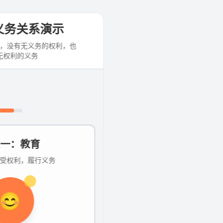
或@快捷调用技能
Tab
深度
上传
技能
共享后端