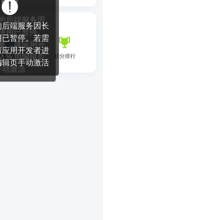
网页
小程序
App
技能创建
应用美学
游戏
工具
教育
网站
电商
办公
300
录获
秒点
即时通知！
赛官网
心动的信号模拟器
模板