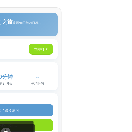
个神秘的答案之书，帮我解答困惑
或@快捷调用技能
Tab
深度
上传
技能
共享后端