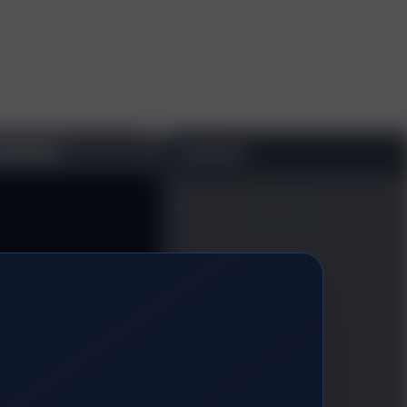
个神秘的答案之书，帮我解答困惑
或@快捷调用技能
Tab
深度
上传
技能
共享后端