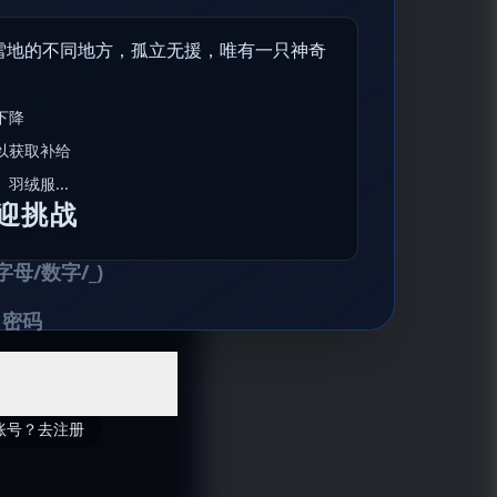
网页
小程序
App
技能创建
应用美学
游戏
工具
教育
网站
电商
办公
300
录获
秒点
即时通知！
赛官网
工业品采销平台
模板