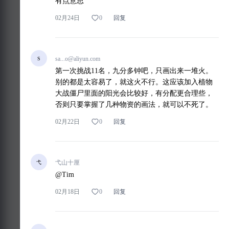
有点意思
0
02月24日
回复
数据分析
图片生成
深度研究
P
sa...o@aliyun.com
S
第一次挑战11名，九分多钟吧，只画出来一堆火。
营销
研究
别的都是太容易了，就这火不行。这应该加入植物
问卷
其他
我要上广场
大战僵尸里面的阳光会比较好，有分配更合理些，
否则只要掌握了几种物资的画法，就可以不死了。
0
02月22日
回复
弋山十厘
弋
@Tim
0
02月18日
回复
码上竞技【可复制】
模板