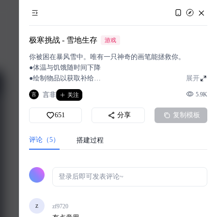
极寒挑战 - 雪地生存
游戏
你被困在暴风雪中。唯有一只神奇的画笔能拯救你。
●体温与饥饿随时间下降
●绘制物品以获取补给
展开
●苹果、面包、篝火、帐篷..
言非
5.9K
言
关注
651
分享
复制模板
评论（5）
搭建过程
zf9720
Z