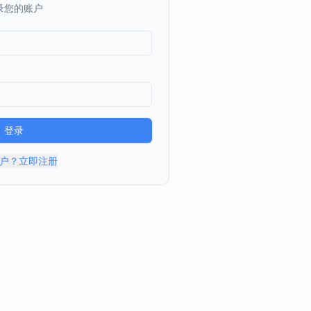
网页
小程序
App
技能创建
应用美学
游戏
工具
教育
网站
电商
办公
300
录获
秒点
即时通知！
赛官网
工业品采销平台
模板