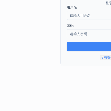
全部
模板
推荐
下载秒哒App，首次登
随时随地生成应用，任务完成
秒哒应用美学黑客松大