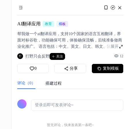
AI翻译应用
教育
模板
帮我做一个ai翻译应用，支持10个国家的语言互相翻译，界
面对标谷歌，功能确保可用，体验确保流畅，后续准备做商
业化推广。 语言包括：中文、英文、日文、韩文、法文、西
展开
班牙文、葡萄牙文、俄文、阿拉伯文、越南；翻译功能支持
打野只会反野
12
打
关注
文本和图片翻译，也支持上传文件翻译；商业化推广指的是
可以订阅付费，以及超过次数付费
0
分享
复制模板
评论（0）
搭建过程
暂无评论，快来发表第一条吧~