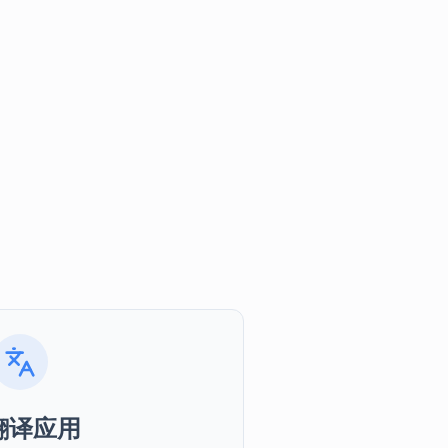
个神秘的答案之书，帮我解答困惑
或@快捷调用技能
Tab
深度
上传
技能
共享后端