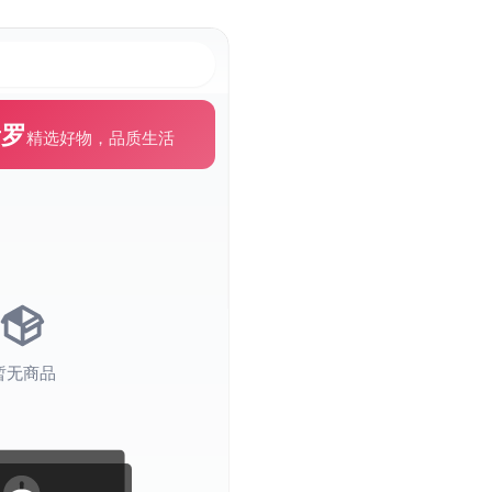
个神秘的答案之书，帮我解答困惑
或@快捷调用技能
Tab
深度
上传
技能
共享后端