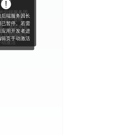
网页
小程序
App
技能创建
应用美学
游戏
工具
教育
网站
电商
办公
300
录获
秒点
即时通知！
赛官网
心动的信号模拟器
模板