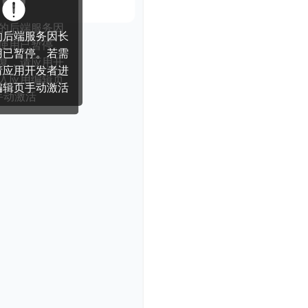
网页
小程序
App
技能创建
应用美学
游戏
工具
教育
网站
电商
办公
300
录获
秒点
即时通知！
赛官网
工业品采销平台
模板