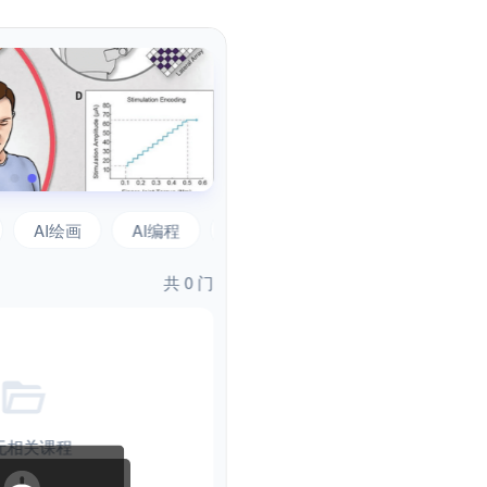
个神秘的答
或@快捷调用技能
Tab
深度
上传
技能
共享后端