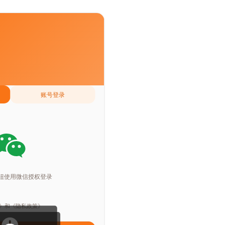
个神秘的答案之书，帮我解答
或@快捷调用技能
Tab
深度
上传
技能
共享后端