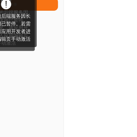
网页
小程序
App
技能创建
应用美学
游戏
工具
教育
网站
电商
办公
300
录获
秒点
即时通知！
赛官网
工业品采销平台
模板