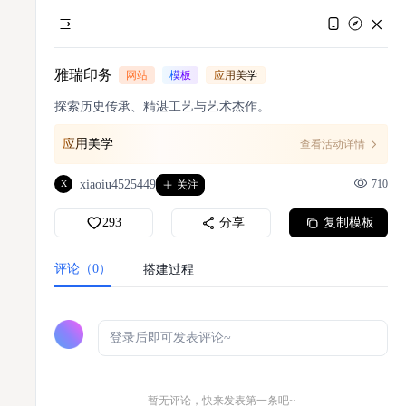
雅瑞印务
网站
模板
应用美学
探索历史传承、精湛工艺与艺术杰作。
应用美学
查看活动详情
xiaoiu4525449
710
X
关注
293
分享
复制模板
评论（0）
搭建过程
暂无评论，快来发表第一条吧~