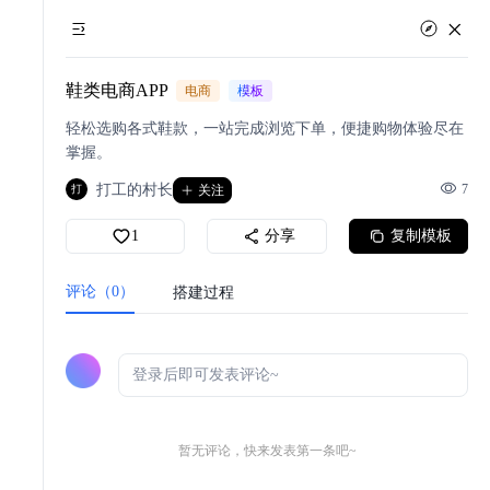
鞋类电商APP
电商
模板
轻松选购各式鞋款，一站完成浏览下单，便捷购物体验尽在
掌握。
打工的村长
7
打
关注
1
分享
复制模板
评论（0）
搭建过程
暂无评论，快来发表第一条吧~