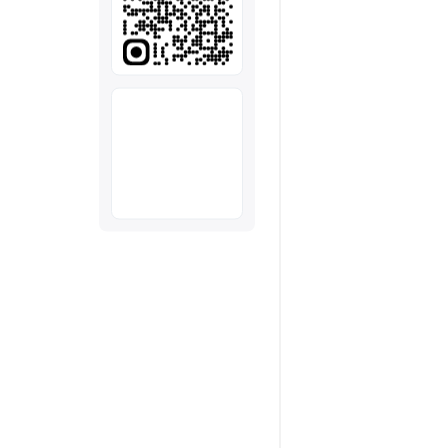
全部
模板
推荐
下载秒哒App，首次登
随时随地生成应用，任务完成
秒哒应用美学黑客松大