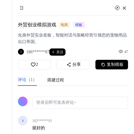
外贸创业模拟游戏
电商
模板
化身外贸实业老板，智能对话与策略经营引领您的宠物用品
出口帝国。
186******87
47
1
关注
2
分享
复制模板
评论（1）
搭建过程
182******91
1
挺好的