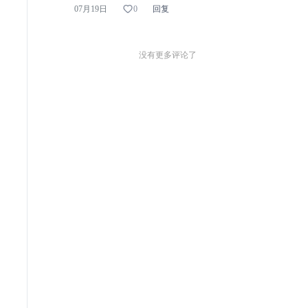
0
07月19日
回复
数据分析
图片生成
深度研究
P
没有更多评论了
营销
研究
问卷
其他
我要上广场
工业品采销平台
模板