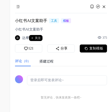
小红书AI文案助手
工具
模板
小红书AI文案助手
达摩
375
达
关注
121
分享
复制模板
评论（0）
搭建过程
暂无评论，快来发表第一条吧~