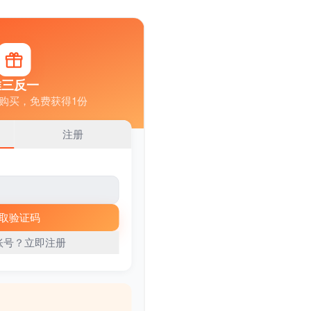
个神秘的答案之书，帮我解答困惑
或@快捷调用技能
Tab
深度
上传
技能
共享后端