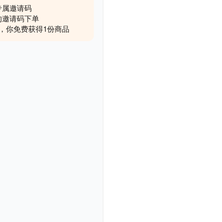
网页
小程序
App
技能创建
应用美学
游戏
工具
教育
网站
电商
办公
300
录获
秒点
即时通知！
赛官网
工业品采销平台
模板