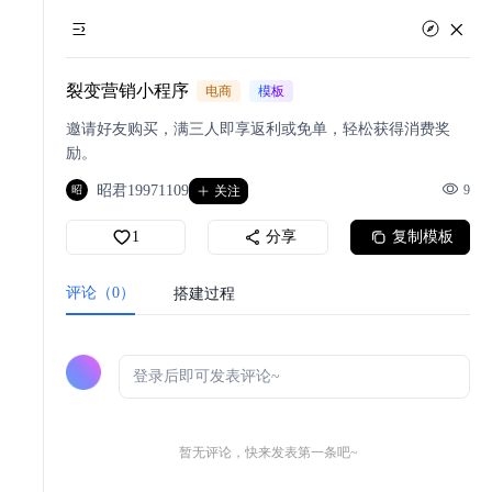
裂变营销小程序
电商
模板
邀请好友购买，满三人即享返利或免单，轻松获得消费奖
励。
昭君19971109
9
昭
关注
1
分享
复制模板
评论（0）
搭建过程
暂无评论，快来发表第一条吧~