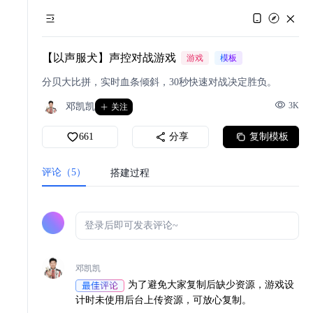
【以声服犬】声控对战游戏
游戏
模板
分贝大比拼，实时血条倾斜，30秒快速对战决定胜负。
3K
邓凯凯
关注
661
分享
复制模板
评论（5）
搭建过程
能
邓凯凯
为了避免大家复制后缺少资源，游戏设
计时未使用后台上传资源，可放心复制。