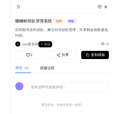
螺蛳粉排队管理系统
电商
模板
扫码取号实时排队，摊主叫号轻松管理，共享剩余份数避免
纠纷。
ooo莫名的
32
O
关注
2
分享
复制模板
评论（0）
搭建过程
暂无评论，快来发表第一条吧~