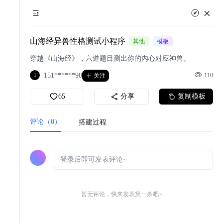
山海经异兽性格测试小程序
其他
模板
穿越《山海经》，六道题目测出你的内心对应神兽。
151******90
110
1
关注
65
分享
复制模板
评论（0）
搭建过程
暂无评论，快来发表第一条吧~