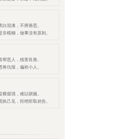
网页
小程序
App
技能创建
应用美学
游戏
工具
教育
网站
电商
办公
300
录获
秒点
即时通知！
赛官网
工业品采销平台
模板