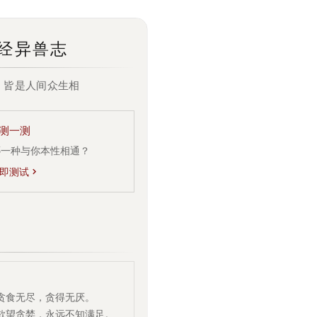
个神秘的答案之书，帮我解答困惑
或@快捷调用技能
Tab
深度
上传
技能
共享后端