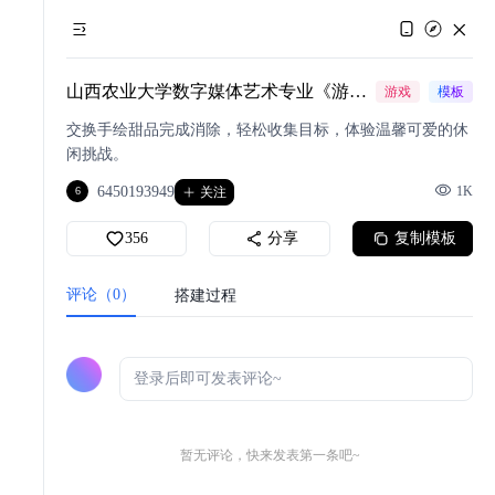
山西农业大学数字媒体艺术专业《游戏美术设计》课程作业
游戏
模板
交换手绘甜品完成消除，轻松收集目标，体验温馨可爱的休
闲挑战。
6450193949
1K
6
关注
356
分享
复制模板
评论（0）
搭建过程
暂无评论，快来发表第一条吧~