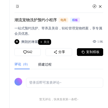
潮流宠物洗护预约小程序
电商
模板
一站式预约洗护、寄养及美容，轻松管理宠物档案，享专属
会员优惠。
爽朗的琳紫
1.9K
爽
关注
642
分享
复制模板
评论（0）
搭建过程
暂无评论，快来发表第一条吧~