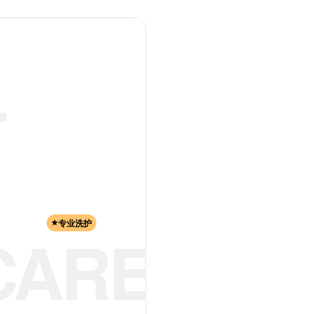
个神秘的答案之书，帮我解答困惑
或@快捷调用技能
Tab
深度
上传
技能
共享后端