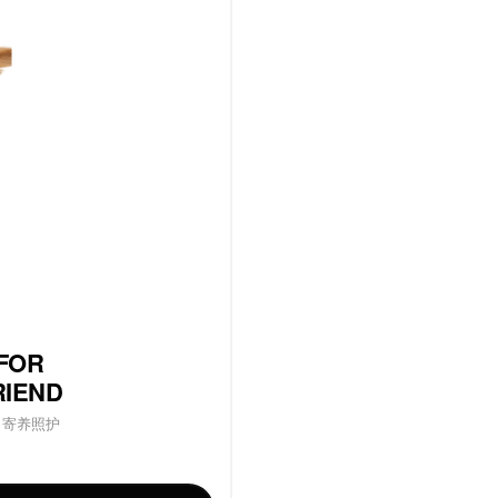
网页
小程序
App
技能创建
应用美学
游戏
工具
教育
网站
电商
办公
300
录获
秒点
即时通知！
赛官网
心动的信号模拟器
模板