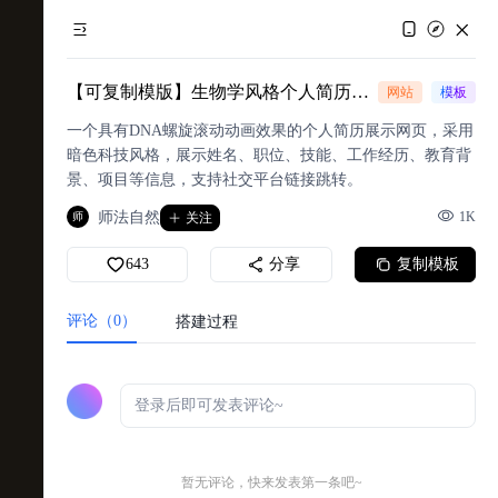
【可复制模版】生物学风格个人简历网页
网站
模板
一个具有DNA螺旋滚动动画效果的个人简历展示网页，采用
暗色科技风格，展示姓名、职位、技能、工作经历、教育背
景、项目等信息，支持社交平台链接跳转。
师法自然
1K
师
关注
643
分享
复制模板
评论（0）
搭建过程
暂无评论，快来发表第一条吧~