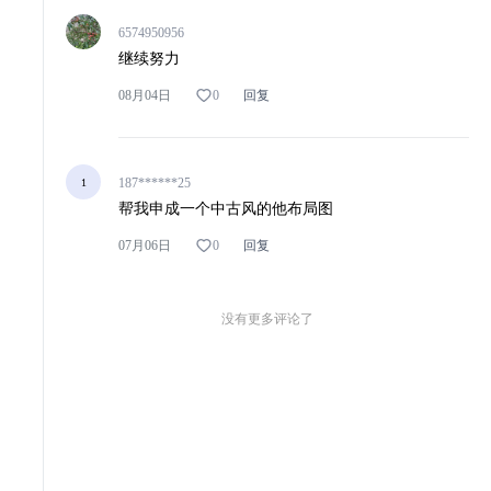
6574950956
继续努力
数据分析
图片生成
深度研究
P
0
08月04日
回复
营销
研究
问卷
其他
我要上广场
187******25
1
帮我申成一个中古风的他布局图
0
07月06日
回复
没有更多评论了
工业品采销平台
模板