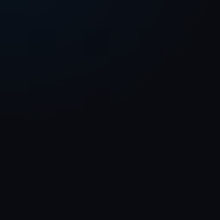
个神秘的
或@快捷调用技能
Tab
深度
上传
技能
共享后端