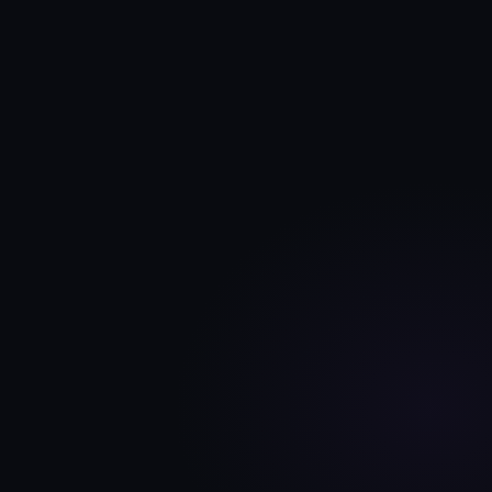
网页
小程序
App
技能创建
应用美学
游戏
工具
教育
网站
电商
办公
300
录获
秒点
即时通知！
赛官网
工业品采销平台
模板