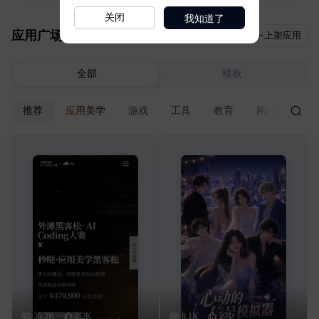
我知道了
关闭
应用广场
上架应用
全部
模板
推荐
应用美学
游戏
工具
教育
网站
电商
35.2K
2.2K
8.1K
594