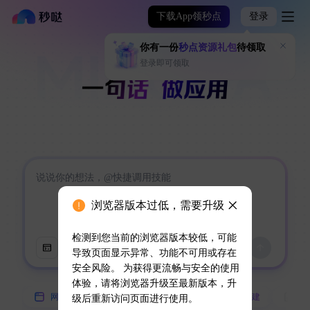
下载App领秒点
登录
你有一份
秒点资源礼包
待领取
登录即可领取
浏览器版本过低，需要升级
检测到您当前的浏览器版本较低，可能
导致页面显示异常、功能不可用或存在
安全风险。 为获得更流畅与安全的使用
体验，请将浏览器升级至最新版本，升
网页
小程序
App
技能创建
数
级后重新访问页面进行使用。