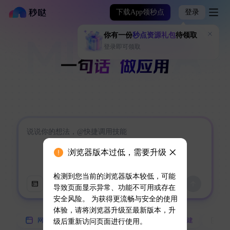
下载App领秒点
登录
你有一份
秒点资源礼包
待领取
登录即可领取
浏览器版本过低，需要升级
检测到您当前的浏览器版本较低，可能
导致页面显示异常、功能不可用或存在
安全风险。 为获得更流畅与安全的使用
体验，请将浏览器升级至最新版本，升
网页
小程序
App
技能创建
数
级后重新访问页面进行使用。